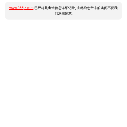
www.365jz.com
已经将此出错信息详细记录, 由此给您带来的访问不便我
们深感歉意.