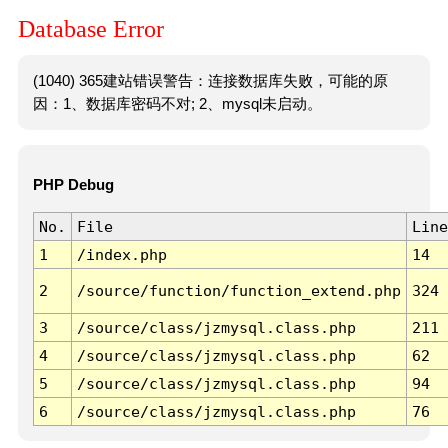
Database Error
(1040) 365建站错误警告：连接数据库失败，可能的原
因：1、数据库密码不对; 2、mysql未启动。
PHP Debug
No.
File
Line
1
/index.php
14
2
/source/function/function_extend.php
324
3
/source/class/jzmysql.class.php
211
4
/source/class/jzmysql.class.php
62
5
/source/class/jzmysql.class.php
94
6
/source/class/jzmysql.class.php
76