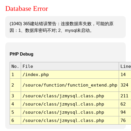
Database Error
(1040) 365建站错误警告：连接数据库失败，可能的原
因：1、数据库密码不对; 2、mysql未启动。
PHP Debug
No.
File
Line
1
/index.php
14
2
/source/function/function_extend.php
324
3
/source/class/jzmysql.class.php
211
4
/source/class/jzmysql.class.php
62
5
/source/class/jzmysql.class.php
94
6
/source/class/jzmysql.class.php
76